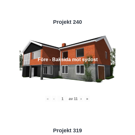
Projekt 240
Före - Baksida mot sydost
«
‹
av
11
›
»
Projekt 319