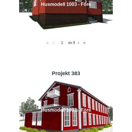
Husmodell 1003 - Före
«
‹
av
9
›
»
Projekt 383
Husmodell 1003 - Före