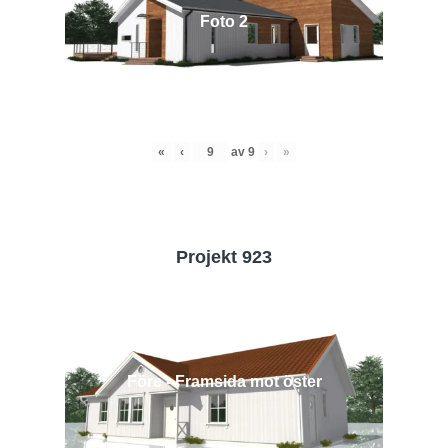
Foto 2
«
‹
av
9
›
»
Projekt 923
Före - Framsida mot öster