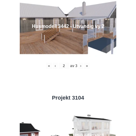
Husmodell 3442 - Utvändig vy 2
«
‹
av
3
›
»
Projekt 3104
Husmodell 3104 - Utvändig vy 1