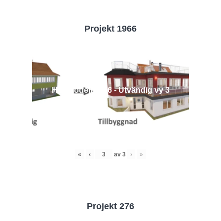
Projekt 1966
Husmodell 1966 - Utvändig vy 3
«
‹
av
3
›
»
Projekt 276