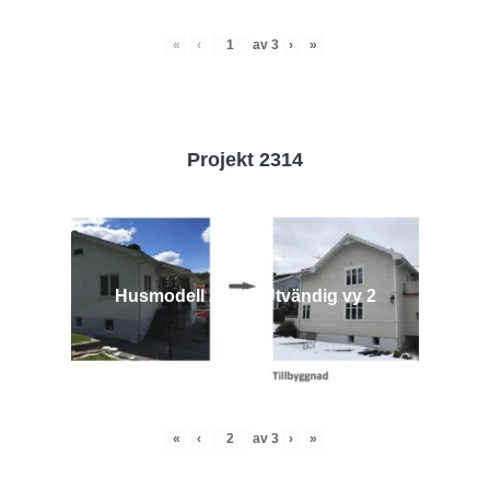
«
‹
av
3
›
»
Projekt 2314
Husmodell 2314 - Utvändig vy 2
«
‹
av
3
›
»