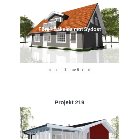
Före - Baksida mot Sydost
«
‹
av
9
›
»
Projekt 219