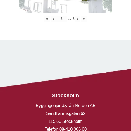
«
‹
av
8
›
»
Stockholm
Byggingenjörsbyrån Norden AB
Sandhamnsgatan 62
115 60 Stockholm
Telefon
08-410 906 60