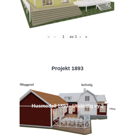
«
‹
av
3
›
»
Projekt 1893
Husmodell 1893 - Utvändig vy 2