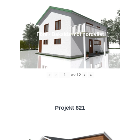
Före - Baksida mot nordväst
«
‹
av
12
›
»
Projekt 821