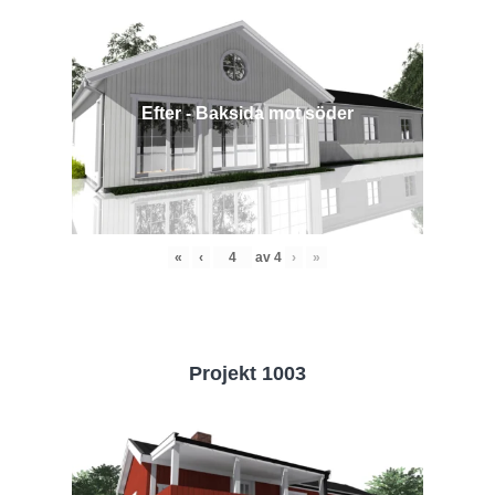
Efter - Baksida mot söder
«
‹
av
4
›
»
Projekt 1003