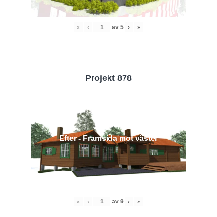
«
‹
av
5
›
»
Projekt 878
Efter - Framsida mot väster
«
‹
av
9
›
»