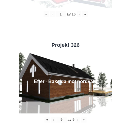
«
‹
av
16
›
»
Projekt 326
Efter - Baksida mot nordväst
«
‹
av
9
›
»