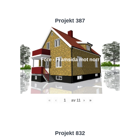
Projekt 387
Före - Framsida mot norr
«
‹
av
11
›
»
Projekt 832