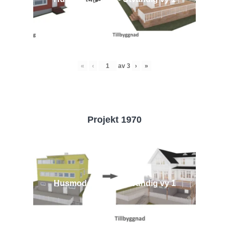
«
‹
av
3
›
»
Projekt 1970
Husmodell 1970 - Utvändig vy 1