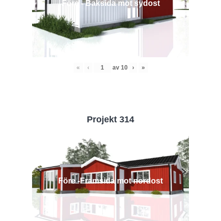
Före - Baksida mot sydost
«
‹
av
10
›
»
Projekt 314
Före -Framsida mot nordost