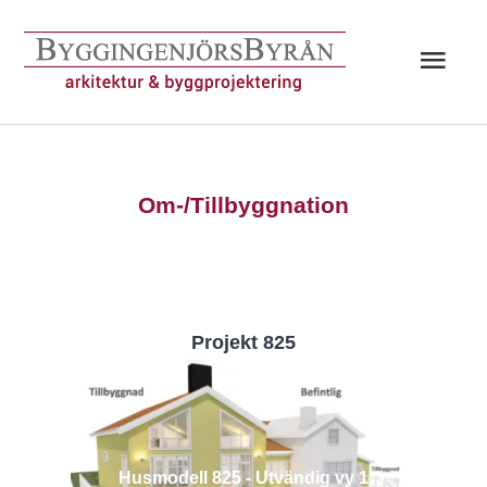
Hoppa
till
Huv
innehåll
Om-/Tillbyggnation
Projekt 825
Husmodell 825 - Utvändig vy 1