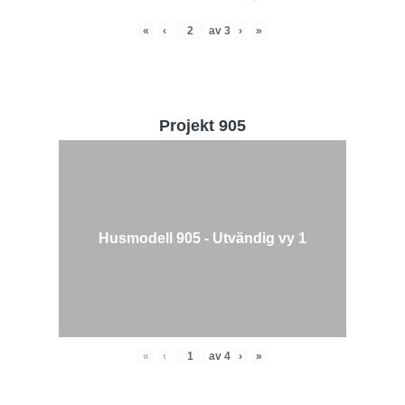
«
‹
av
3
›
»
Projekt 905
Husmodell 905 - Utvändig vy 1
«
‹
av
4
›
»