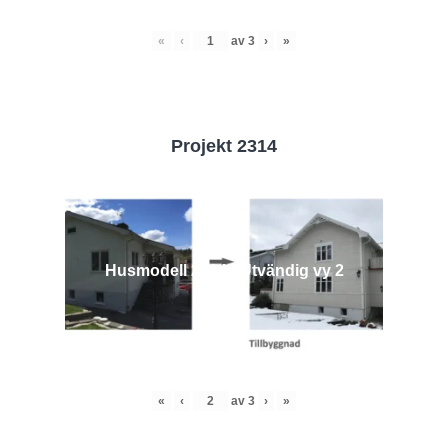
«
‹
av
3
›
»
Projekt 2314
Husmodell 2314 - Utvändig vy 2
«
‹
av
3
›
»