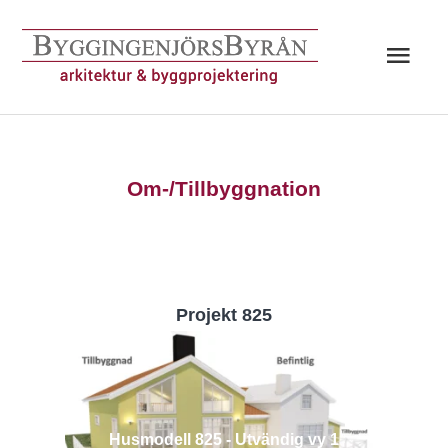
Hoppa
till
Huv
innehåll
Om-/Tillbyggnation
Projekt 825
Husmodell 825 - Utvändig vy 1