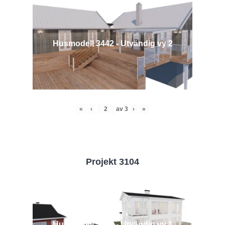
Husmodell 3442 - Utvändig vy 2
«
‹
av
3
›
»
Projekt 3104
Husmodell 3104 - Utvändig vy 1