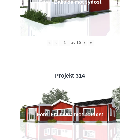
Före - Baksida mot sydost
«
‹
av
10
›
»
Projekt 314
Före -Framsida mot nordost