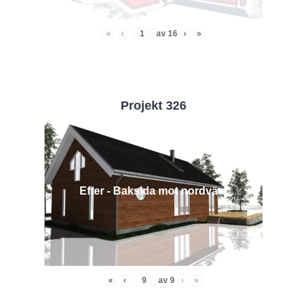
«
‹
av
16
›
»
Projekt 326
Efter - Baksida mot nordväst
«
‹
av
9
›
»