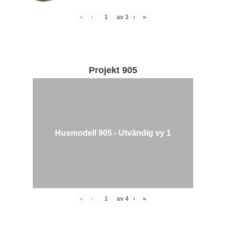
«
‹
av
3
›
»
Projekt 905
Husmodell 905 - Utvändig vy 1
«
‹
av
4
›
»