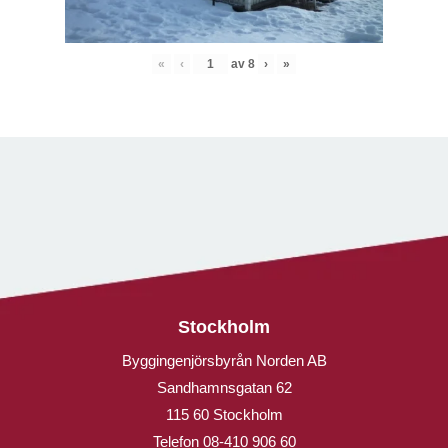
«
‹
av
8
›
»
Stockholm
Byggingenjörsbyrån Norden AB
Sandhamnsgatan 62
115 60 Stockholm
Telefon
08-410 906 60