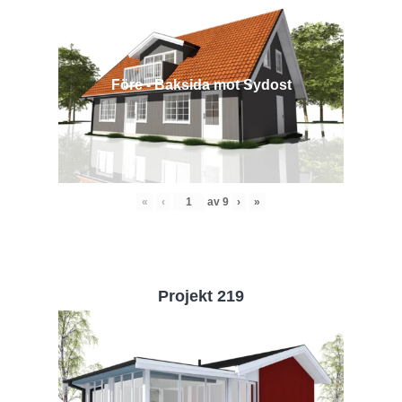
Före - Baksida mot Sydost
«
‹
av
9
›
»
Projekt 219