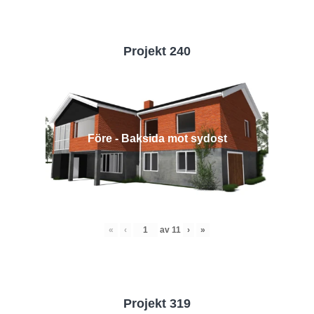
Projekt 240
Före - Baksida mot sydost
«
‹
av
11
›
»
Projekt 319