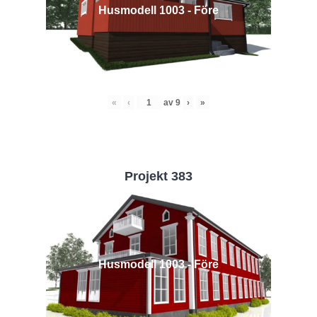
Husmodell 1003 - Före
«
‹
av
9
›
»
Projekt 383
Husmodell 1003 - Före