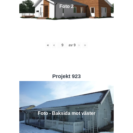
Foto 2
«
‹
av
9
›
»
Projekt 923
Foto - Baksida mot väster