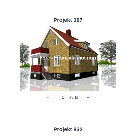
Projekt 387
Före - Framsida mot norr
«
‹
av
11
›
»
Projekt 832