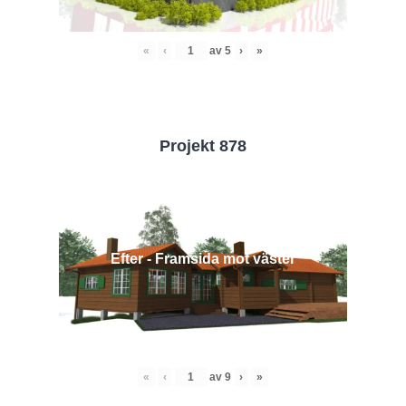
«
‹
av
5
›
»
Projekt 878
Efter - Framsida mot väster
«
‹
av
9
›
»