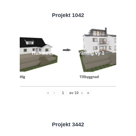
Projekt 1042
Husmodell 1042 - Utvändig vy 1
«
‹
av
10
›
»
Projekt 3442