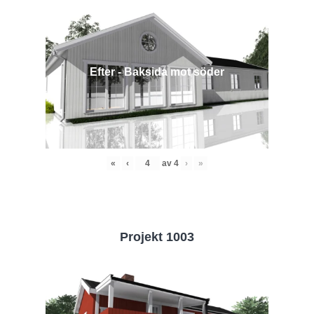
Efter - Baksida mot söder
«
‹
av
4
›
»
Projekt 1003