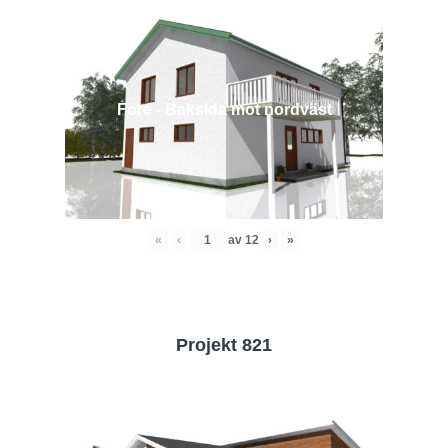
Före - Baksida mot nordväst
«
‹
av
12
›
»
Projekt 821