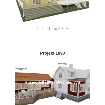
«
‹
av
3
›
»
Projekt 1893
Husmodell 1893 - Utvändig vy 1