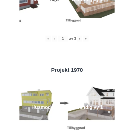
«
‹
av
3
›
»
Projekt 1970
Husmodell 1970 - Utvändig vy 1