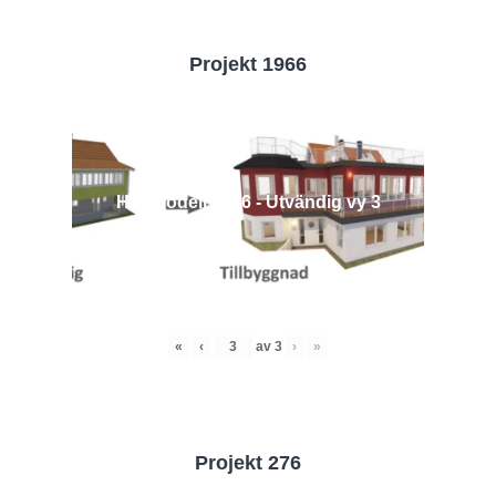
Projekt 1966
Husmodell 1966 - Utvändig vy 3
«
‹
av
3
›
»
Projekt 276