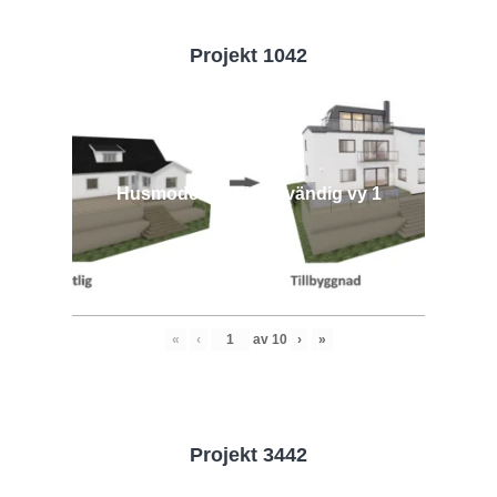
Projekt 1042
Husmodell 1042 - Utvändig vy 1
«
‹
av
10
›
»
Projekt 3442