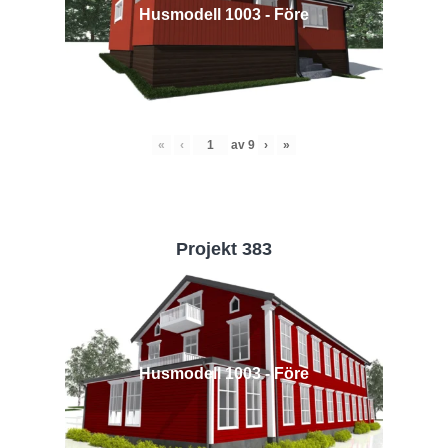
Husmodell 1003 - Före
«
‹
av
9
›
»
Projekt 383
Husmodell 1003 - Före