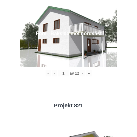
Före - Baksida mot nordväst
«
‹
av
12
›
»
Projekt 821