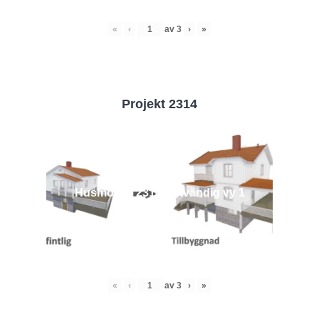
«
‹
av
3
›
»
Projekt 2314
Husmodell 2314 - Utvändig vy 1
«
‹
av
3
›
»