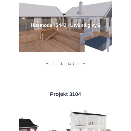
Husmodell 3442 - Utvändig vy 2
«
‹
av
3
›
»
Projekt 3104
Husmodell 3104 - Utvändig vy 1