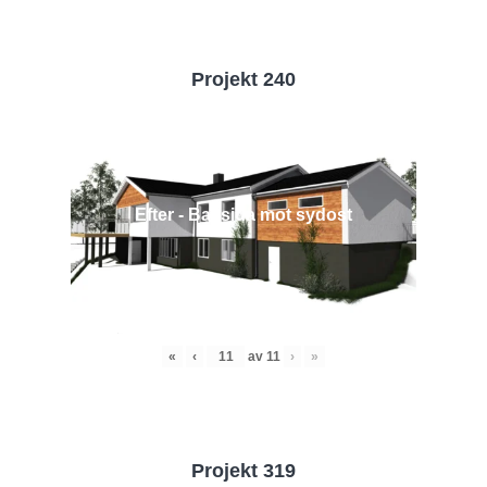
Projekt 240
Efter - Baksida mot sydost
«
‹
av
11
›
»
Projekt 319