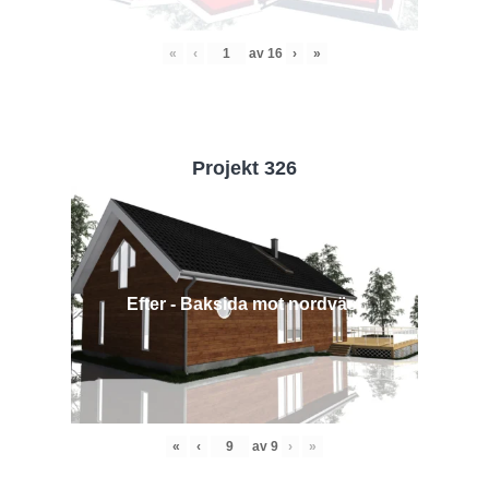
«
‹
av
16
›
»
Projekt 326
Efter - Baksida mot nordväst
«
‹
av
9
›
»