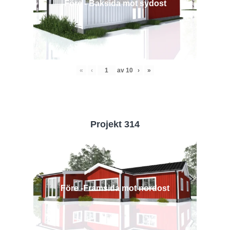
Före - Baksida mot sydost
«
‹
av
10
›
»
Projekt 314
Före -Framsida mot nordost