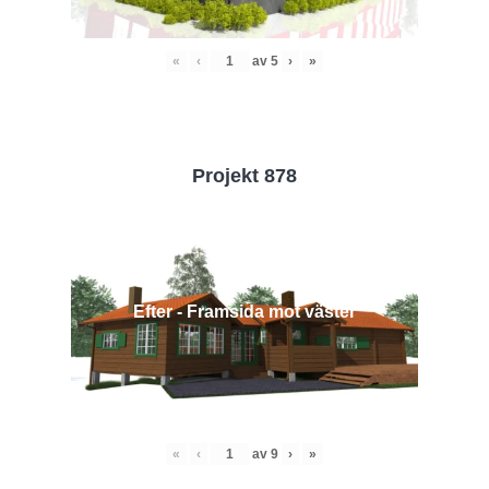
«
‹
av
5
›
»
Projekt 878
Efter - Framsida mot väster
«
‹
av
9
›
»