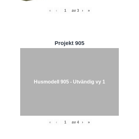
«
‹
av
3
›
»
Projekt 905
Husmodell 905 - Utvändig vy 1
«
‹
av
4
›
»