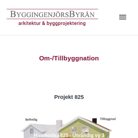
Hoppa
till
Huv
innehåll
Om-/Tillbyggnation
Projekt 825
Husmodell 825 - Utvändig vy 3