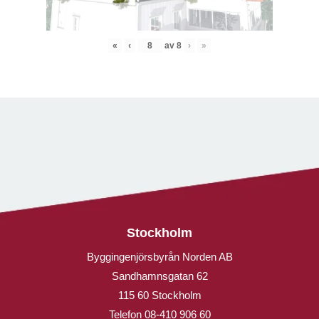
«
‹
av
8
›
»
Stockholm
Byggingenjörsbyrån Norden AB
Sandhamnsgatan 62
115 60 Stockholm
Telefon
08-410 906 60