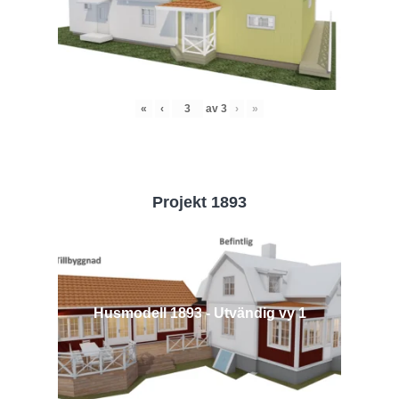
«
‹
av
3
›
»
Projekt 1893
Husmodell 1893 - Utvändig vy 1