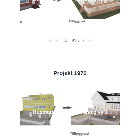
«
‹
av
3
›
»
Projekt 1970
Husmodell 1970 - Utvändig vy 1