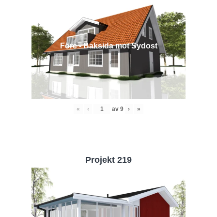
Före - Baksida mot Sydost
«
‹
av
9
›
»
Projekt 219