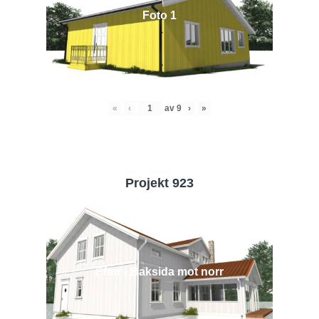
Foto 1
«
‹
av
9
›
»
Projekt 923
Efter - Baksida mot norr