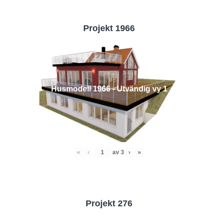
Projekt 1966
Husmodell 1966 - Utvändig vy 1
«
‹
av
3
›
»
Projekt 276