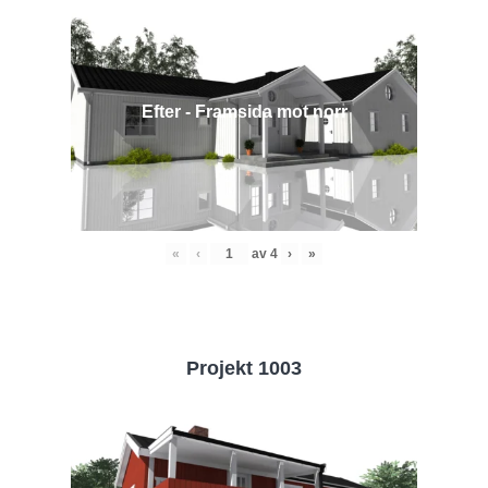
Efter - Framsida mot norr
«
‹
av
4
›
»
Projekt 1003