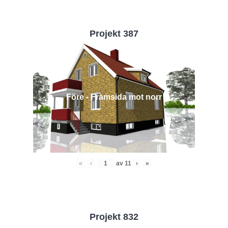
Projekt 387
Före - Framsida mot norr
«
‹
av
11
›
»
Projekt 832