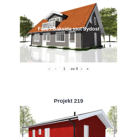
Före - Baksida mot Sydost
«
‹
av
9
›
»
Projekt 219