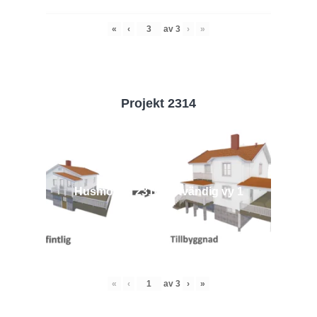
«
‹
av
3
›
»
Projekt 2314
Husmodell 2314 - Utvändig vy 1
«
‹
av
3
›
»