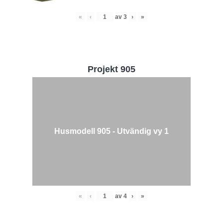
«
‹
av
3
›
»
Projekt 905
Husmodell 905 - Utvändig vy 1
«
‹
av
4
›
»