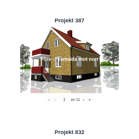
Projekt 387
Före - Framsida mot norr
«
‹
av
11
›
»
Projekt 832