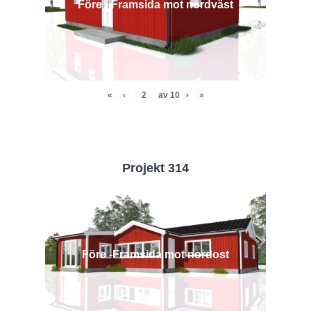
Före - Framsida mot nordväst
«
‹
av
10
›
»
Projekt 314
Före -Framsida mot nordost