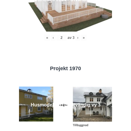
«
‹
av
3
›
»
Projekt 1970
Husmodell 1970 - Utvändig vy 3