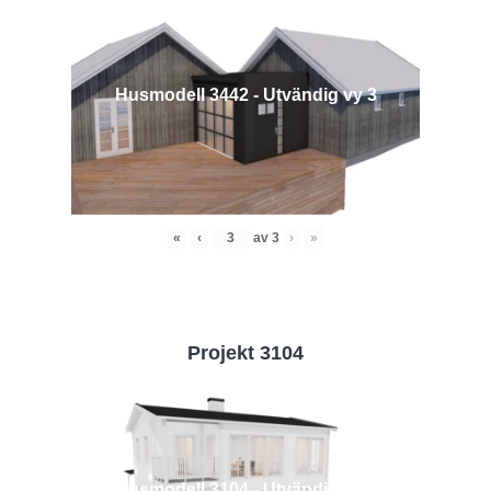
Husmodell 3442 - Utvändig vy 3
«
‹
av
3
›
»
Projekt 3104
Husmodell 3104 - Utvändig vy 2