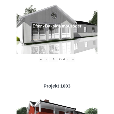
Efter - Baksida mot söder
«
‹
av
4
›
»
Projekt 1003