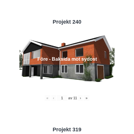
Projekt 240
Före - Baksida mot sydost
«
‹
av
11
›
»
Projekt 319