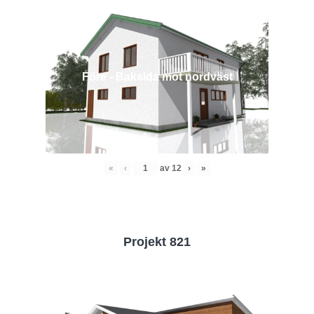
Före - Baksida mot nordväst
«
‹
av
12
›
»
Projekt 821