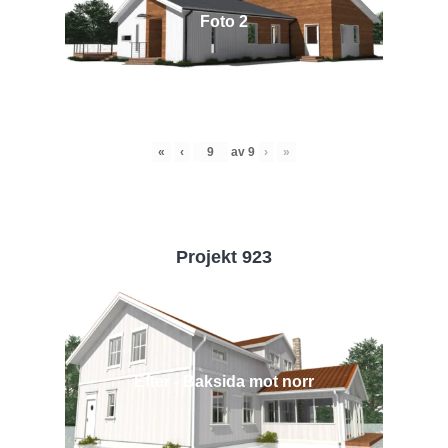
Foto 2
«
‹
av
9
›
»
Projekt 923
Efter - Baksida mot norr