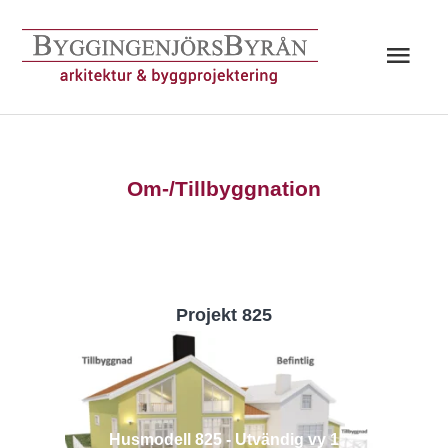
Hoppa
till
Huv
innehåll
Om-/Tillbyggnation
Projekt 825
Husmodell 825 - Utvändig vy 1