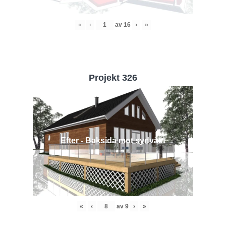
«
‹
av
16
›
»
Projekt 326
Efter - Baksida mot sydväst
«
‹
av
9
›
»