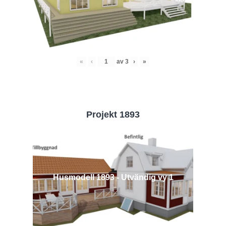
«
‹
av
3
›
»
Projekt 1893
Husmodell 1893 - Utvändig vy 1