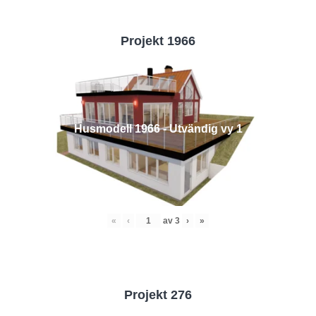
Projekt 1966
Husmodell 1966 - Utvändig vy 1
«
‹
av
3
›
»
Projekt 276