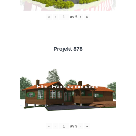
«
‹
av
5
›
»
Projekt 878
Efter - Framsida mot väster
«
‹
av
9
›
»