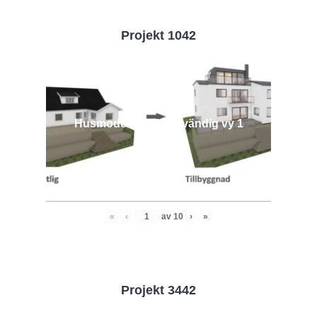
Projekt 1042
Husmodell 1042 - Utvändig vy 1
«
‹
av
10
›
»
Projekt 3442