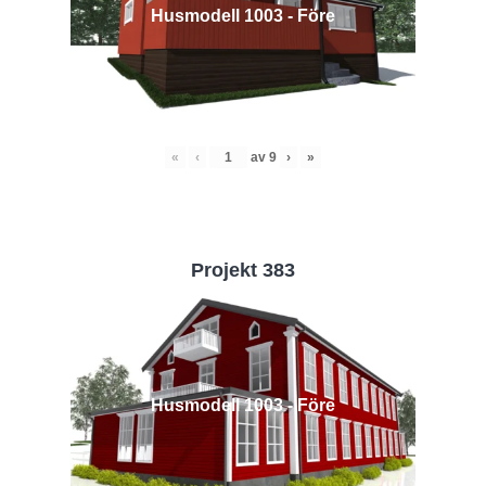
Husmodell 1003 - Före
«
‹
av
9
›
»
Projekt 383
Husmodell 1003 - Före