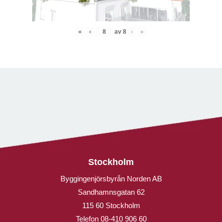
«
‹
av
8
›
»
Stockholm
Byggingenjörsbyrån Norden AB
Sandhamnsgatan 62
115 60 Stockholm
Telefon
08-410 906 60