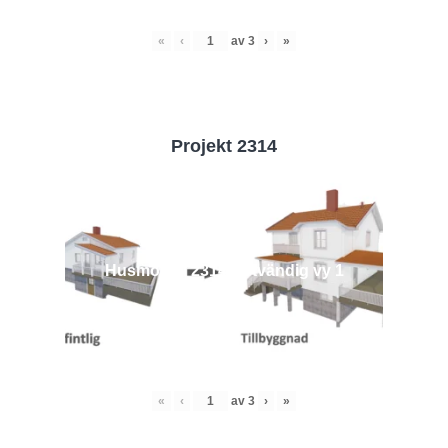
«
‹
av
3
›
»
Projekt 2314
Husmodell 2314 - Utvändig vy 1
«
‹
av
3
›
»