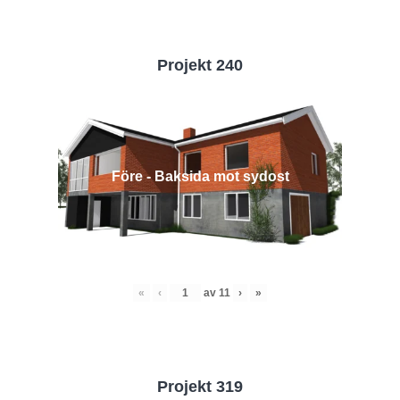
Projekt 240
Före - Baksida mot sydost
«
‹
av
11
›
»
Projekt 319