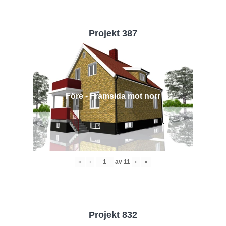
Projekt 387
Före - Framsida mot norr
«
‹
av
11
›
»
Projekt 832