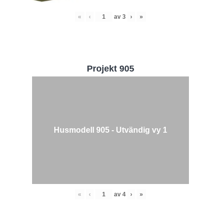
«
‹
av
3
›
»
Projekt 905
Husmodell 905 - Utvändig vy 1
«
‹
av
4
›
»