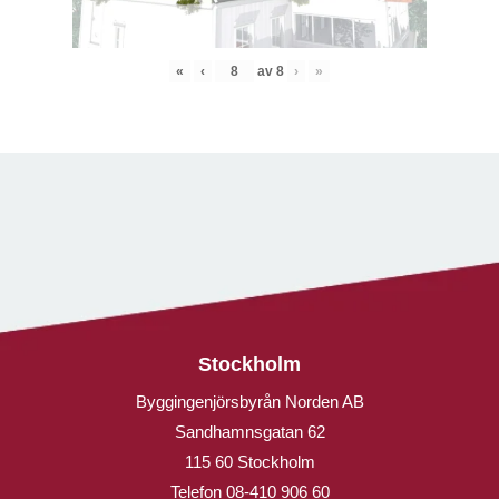
«
‹
av
8
›
»
Stockholm
Byggingenjörsbyrån Norden AB
Sandhamnsgatan 62
115 60 Stockholm
Telefon
08-410 906 60