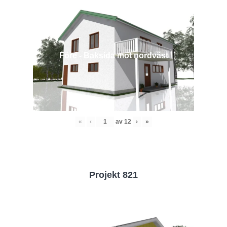
Före - Baksida mot nordväst
«
‹
av
12
›
»
Projekt 821