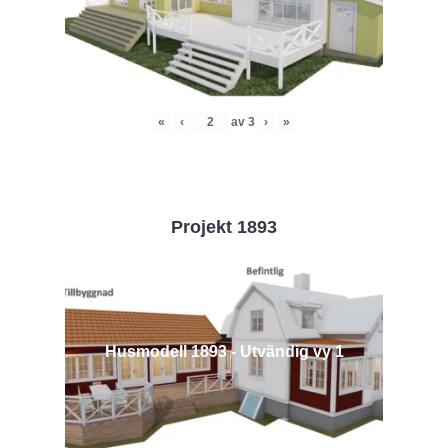
«
‹
av
3
›
»
Projekt 1893
Husmodell 1893 - Utvändig vy 1