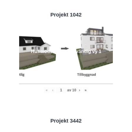
Projekt 1042
Husmodell 1042 - Utvändig vy 1
«
‹
av
10
›
»
Projekt 3442