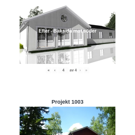
Efter - Baksida mot söder
«
‹
av
4
›
»
Projekt 1003