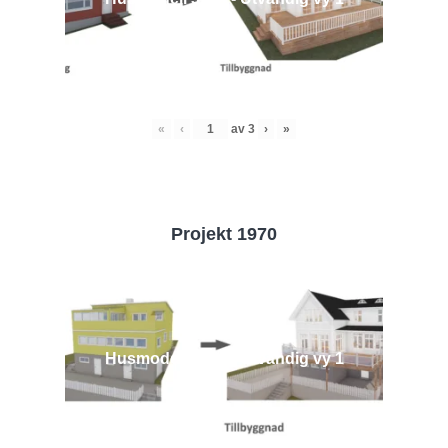
«
‹
av
3
›
»
Projekt 1970
Husmodell 1970 - Utvändig vy 1