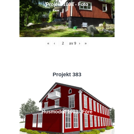
Projekt 1003 - Foto
«
‹
av
9
›
»
Projekt 383
Husmodell 1003 - Före