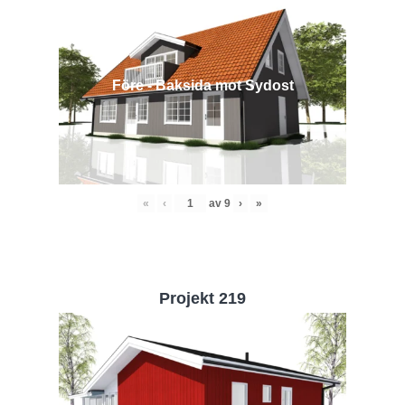
Före - Baksida mot Sydost
«
‹
av
9
›
»
Projekt 219