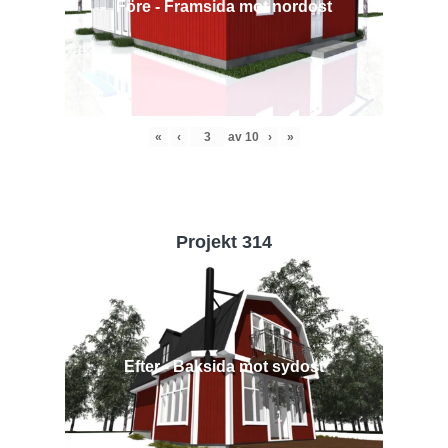
Före - Framsida mot nordost
«
‹
av
10
›
»
Projekt 314
Efter - Baksida mot sydost