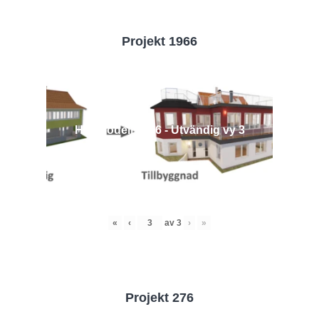
Projekt 1966
Husmodell 1966 - Utvändig vy 3
«
‹
av
3
›
»
Projekt 276