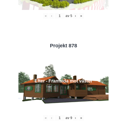
«
‹
av
5
›
»
Projekt 878
Efter - Framsida mot väster
«
‹
av
9
›
»