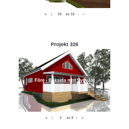
«
‹
av
16
›
»
Projekt 326
Före - Baksida mot Sydväst
«
‹
av
9
›
»