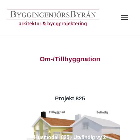
Hoppa
till
Huv
innehåll
Om-/Tillbyggnation
Projekt 825
Husmodell 825 - Utvändig vy 2