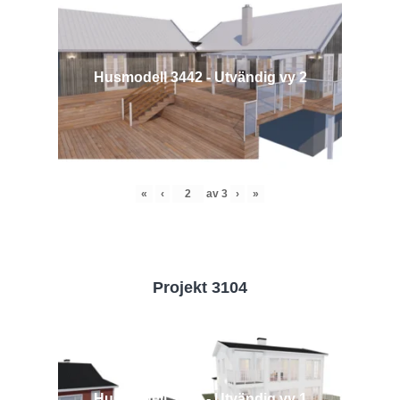
Husmodell 3442 - Utvändig vy 2
«
‹
av
3
›
»
Projekt 3104
Husmodell 3104 - Utvändig vy 1