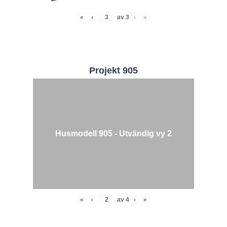
«
‹
av
3
›
»
Projekt 905
Husmodell 905 - Utvändig vy 2
«
‹
av
4
›
»