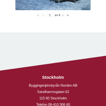
«
‹
av
8
›
»
Stockholm
Byggingenjörsbyrån Norden AB
Sandhamnsgatan 62
115 60 Stockholm
Telefon
08-410 906 60