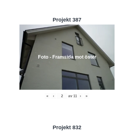
Projekt 387
Foto - Framsida mot öster
«
‹
av
11
›
»
Projekt 832