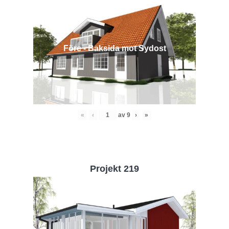
Före - Baksida mot Sydost
«
‹
av
9
›
»
Projekt 219