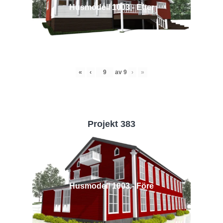
Husmodell 1003 - Efter
«
‹
av
9
›
»
Projekt 383
Husmodell 1003 - Före