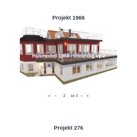
Projekt 1966
Husmodell 1966 - Utvändig vy 2
«
‹
av
3
›
»
Projekt 276