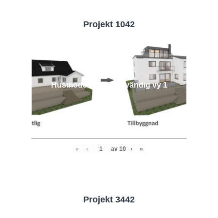
Projekt 1042
Husmodell 1042 - Utvändig vy 1
«
‹
av
10
›
»
Projekt 3442