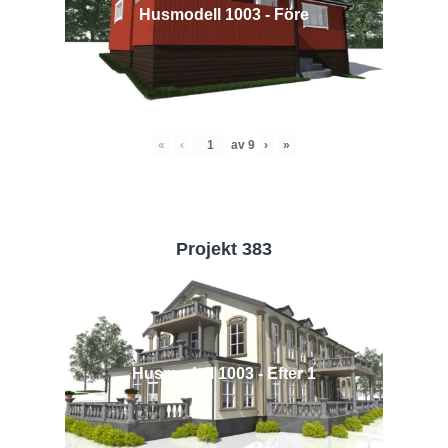
Husmodell 1003 - Före
«
‹
av
9
›
»
Projekt 383
Husmodell 1003 - Efter 1