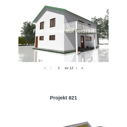
Före - Baksida mot nordväst
«
‹
av
12
›
»
Projekt 821