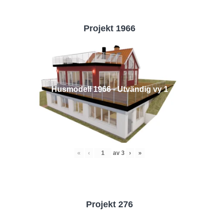
Projekt 1966
Husmodell 1966 - Utvändig vy 1
«
‹
av
3
›
»
Projekt 276