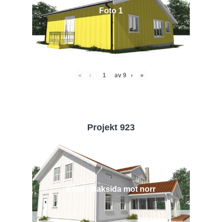
Foto 1
«
‹
av
9
›
»
Projekt 923
Efter - Baksida mot norr