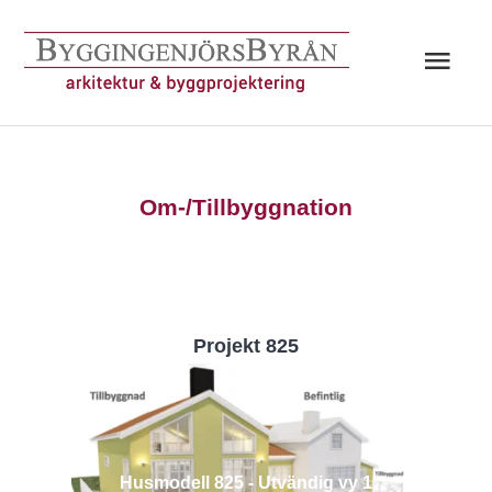
Hoppa
till
Huv
innehåll
Om-/Tillbyggnation
Projekt 825
Husmodell 825 - Utvändig vy 1