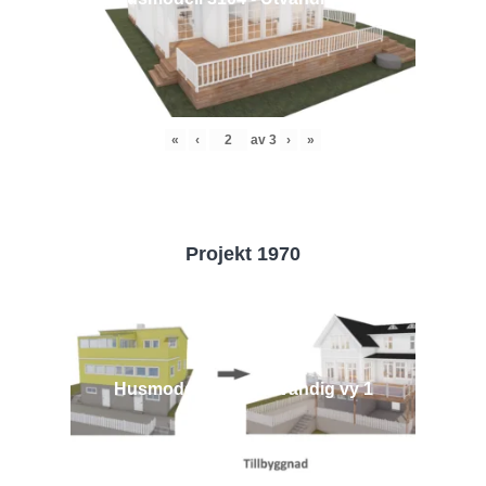
«
‹
av
3
›
»
Projekt 1970
Husmodell 1970 - Utvändig vy 1