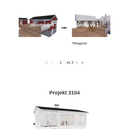
Husmodell 3442 - Utvändig vy 1
«
‹
av
3
›
»
Projekt 3104
Husmodell 3104 - Utvändig vy 2