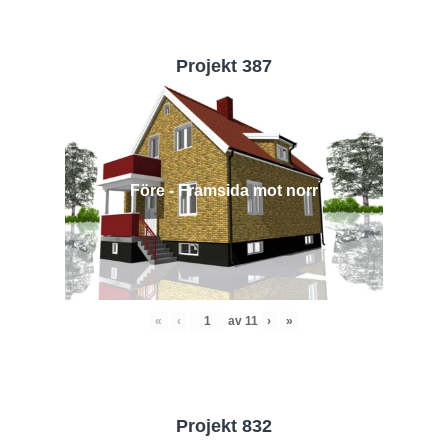
Projekt 387
Före - Framsida mot norr
«
‹
av
11
›
»
Projekt 832