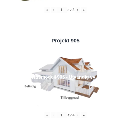
«
‹
av
3
›
»
Projekt 905
Husmodell 905 - Utvändig vy 1
«
‹
av
4
›
»