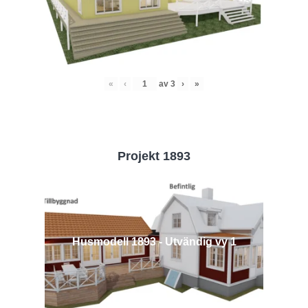
«
‹
av
3
›
»
Projekt 1893
Husmodell 1893 - Utvändig vy 1