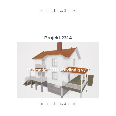
«
‹
av
3
›
»
Projekt 2314
Husmodell 2314 - Utvändig vy 3
«
‹
av
3
›
»