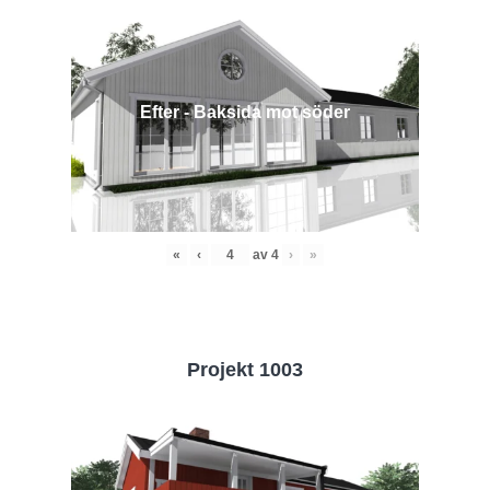
Efter - Baksida mot söder
«
‹
av
4
›
»
Projekt 1003