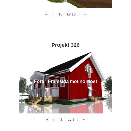
«
‹
av
16
›
»
Projekt 326
Före - Framsida mot nordost
«
‹
av
9
›
»