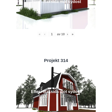
Före - Baksida mot sydost
«
‹
av
10
›
»
Projekt 314
Efter - Baksida mot sydost