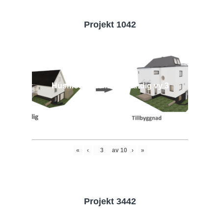
Projekt 1042
Husmodell 1042 - Utvändig vy 3
«
‹
av
10
›
»
Projekt 3442