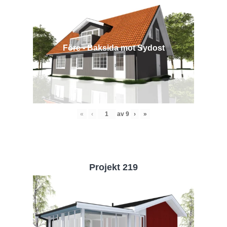
Före - Baksida mot Sydost
«
‹
av
9
›
»
Projekt 219