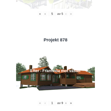
«
‹
av
5
›
»
Projekt 878
Efter - Framsida mot väster
«
‹
av
9
›
»