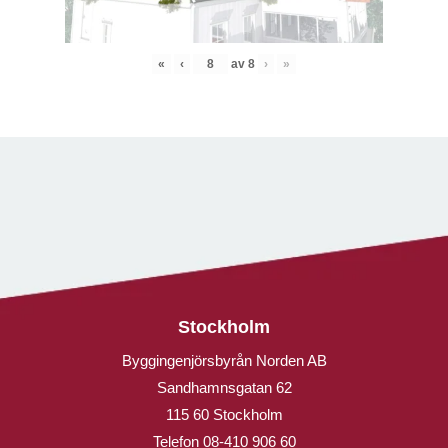
«
‹
av
8
›
»
Stockholm
Byggingenjörsbyrån Norden AB
Sandhamnsgatan 62
115 60 Stockholm
Telefon
08-410 906 60