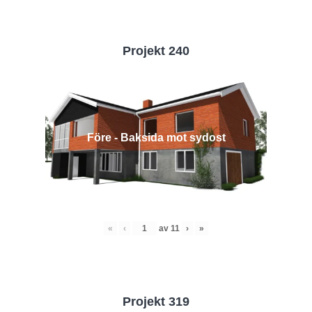
Projekt 240
Före - Baksida mot sydost
«
‹
av
11
›
»
Projekt 319