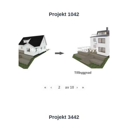
Projekt 1042
Husmodell 1042 - Utvändig vy 2
«
‹
av
10
›
»
Projekt 3442