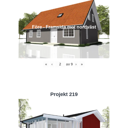
Före - Framsida mot nordväst
«
‹
av
9
›
»
Projekt 219