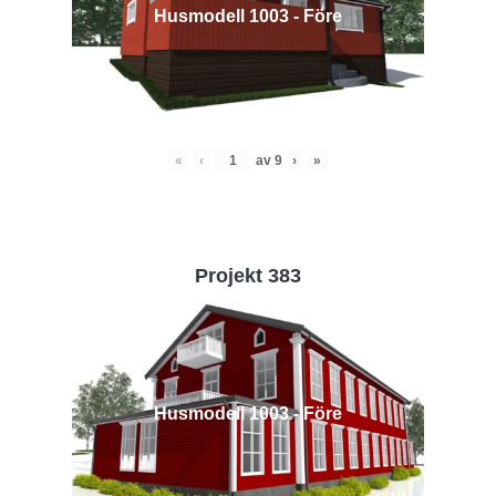
Husmodell 1003 - Före
«
‹
av
9
›
»
Projekt 383
Husmodell 1003 - Före