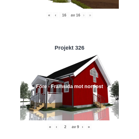
«
‹
av
16
›
»
Projekt 326
Före - Framsida mot nordost
«
‹
av
9
›
»