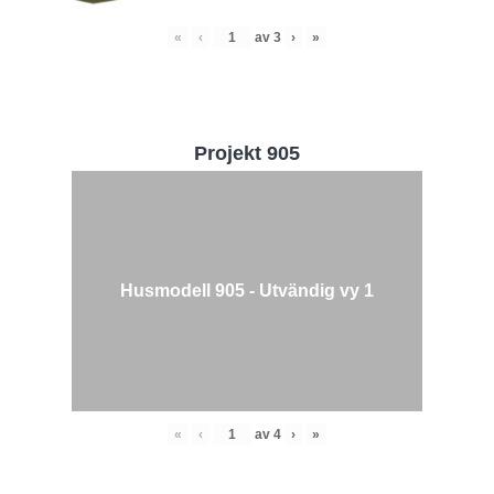
«
‹
av
3
›
»
Projekt 905
Husmodell 905 - Utvändig vy 1
«
‹
av
4
›
»