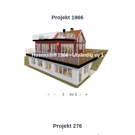
Projekt 1966
Husmodell 1966 - Utvändig vy 1
«
‹
av
3
›
»
Projekt 276