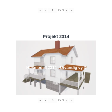
«
‹
av
3
›
»
Projekt 2314
Husmodell 2314 - Utvändig vy 3
«
‹
av
3
›
»