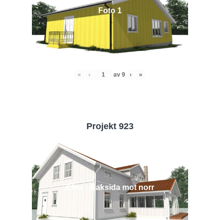
Foto 1
«
‹
av
9
›
»
Projekt 923
Efter - Baksida mot norr