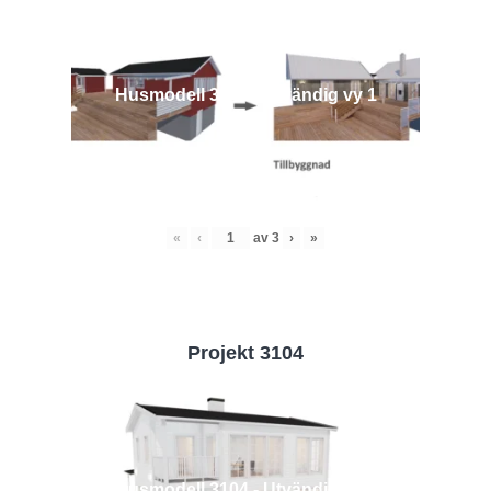
Husmodell 3442 - Utvändig vy 1
«
‹
av
3
›
»
Projekt 3104
Husmodell 3104 - Utvändig vy 2