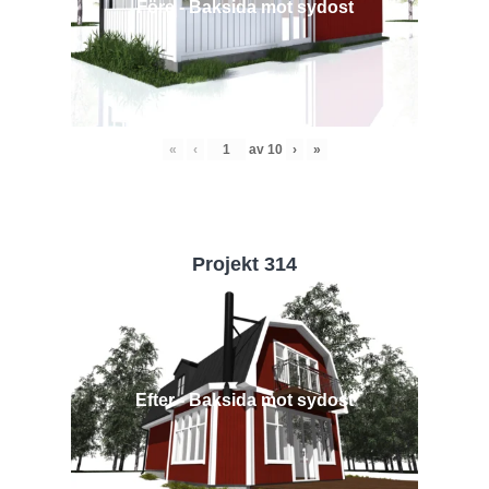
Före - Baksida mot sydost
«
‹
av
10
›
»
Projekt 314
Efter - Baksida mot sydost