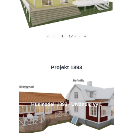
«
‹
av
3
›
»
Projekt 1893
Husmodell 1893 - Utvändig vy 1