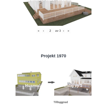
«
‹
av
3
›
»
Projekt 1970
Husmodell 1970 - Utvändig vy 1