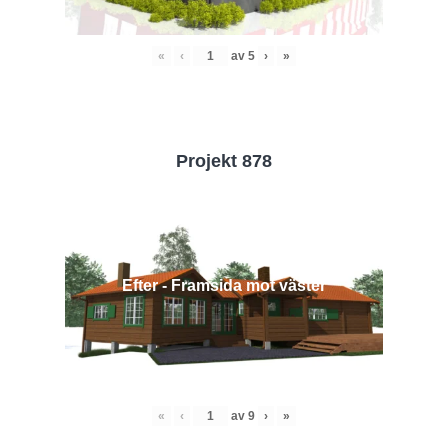
«
‹
av
5
›
»
Projekt 878
Efter - Framsida mot väster
«
‹
av
9
›
»