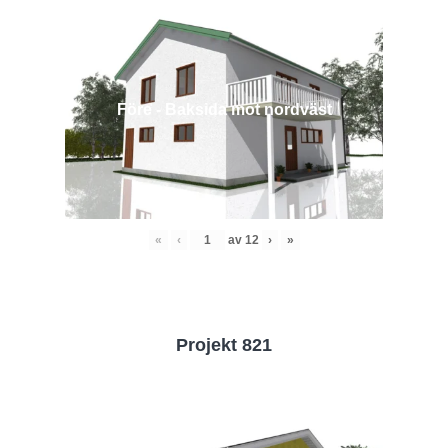
Före - Baksida mot nordväst
«
‹
av
12
›
»
Projekt 821