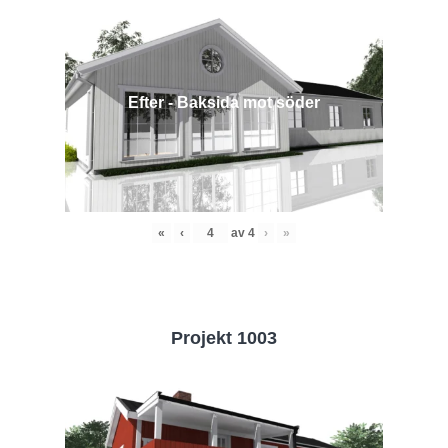
Efter - Baksida mot söder
«
‹
av
4
›
»
Projekt 1003