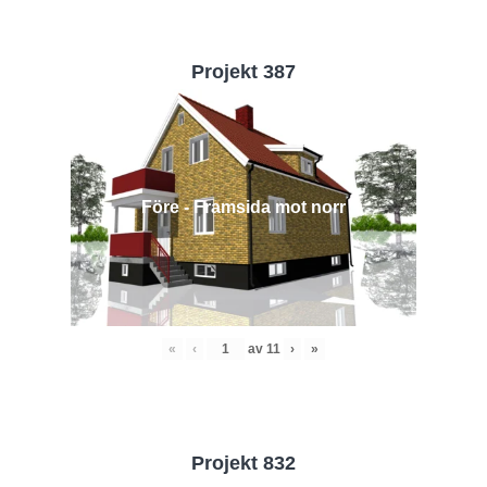
Projekt 387
Före - Framsida mot norr
«
‹
av
11
›
»
Projekt 832