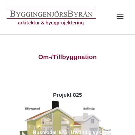
Hoppa
till
Huv
innehåll
Om-/Tillbyggnation
Projekt 825
Husmodell 825 - Utvändig vy 1