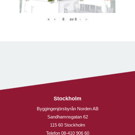
«
‹
av
8
›
»
Stockholm
Byggingenjörsbyrån Norden AB
Sandhamnsgatan 62
115 60 Stockholm
Telefon
08-410 906 60