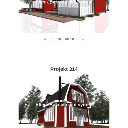
Efter - Baksida mot sydost
«
‹
av
10
›
»
Projekt 314
Efter - Baksida mot sydost