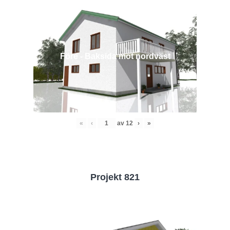
Före - Baksida mot nordväst
«
‹
av
12
›
»
Projekt 821