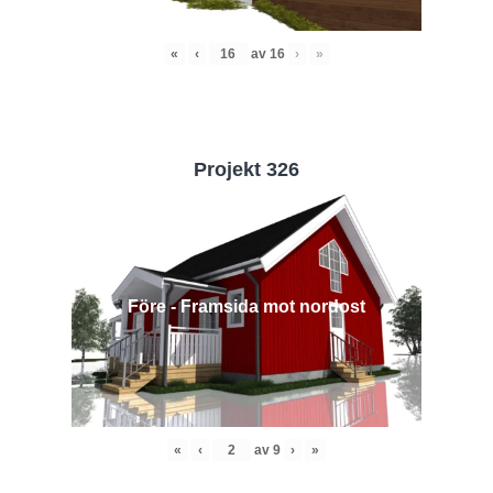
«
‹
av
16
›
»
Projekt 326
Före - Framsida mot nordost
«
‹
av
9
›
»