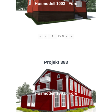
Husmodell 1003 - Före
«
‹
av
9
›
»
Projekt 383
Husmodell 1003 - Före