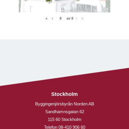
«
‹
av
8
›
»
Stockholm
Byggingenjörsbyrån Norden AB
Sandhamnsgatan 62
115 60 Stockholm
Telefon
08-410 906 60