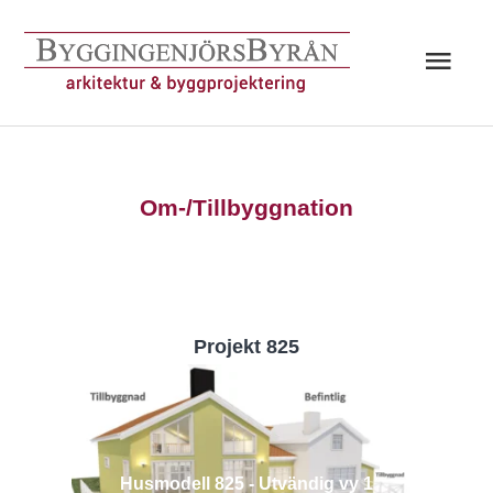
Hoppa
till
Huv
innehåll
Om-/Tillbyggnation
Projekt 825
Husmodell 825 - Utvändig vy 1