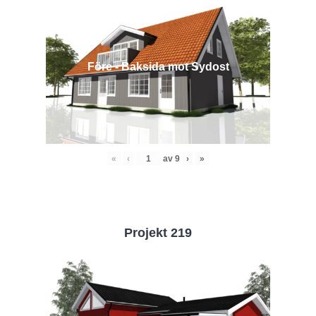
Före - Baksida mot Sydost
«
‹
av
9
›
»
Projekt 219