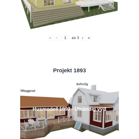
«
‹
av
3
›
»
Projekt 1893
Husmodell 1893 - Utvändig vy 1