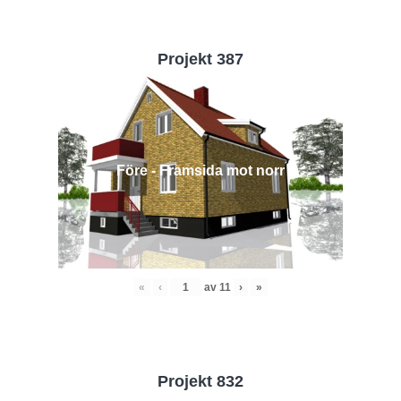
Projekt 387
Före - Framsida mot norr
«
‹
av
11
›
»
Projekt 832