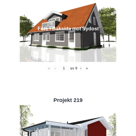
Före - Baksida mot Sydost
«
‹
av
9
›
»
Projekt 219