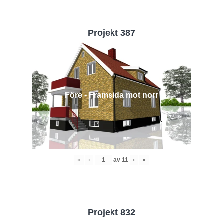
Projekt 387
Före - Framsida mot norr
«
‹
av
11
›
»
Projekt 832