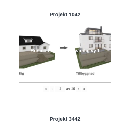
Projekt 1042
Husmodell 1042 - Utvändig vy 1
«
‹
av
10
›
»
Projekt 3442