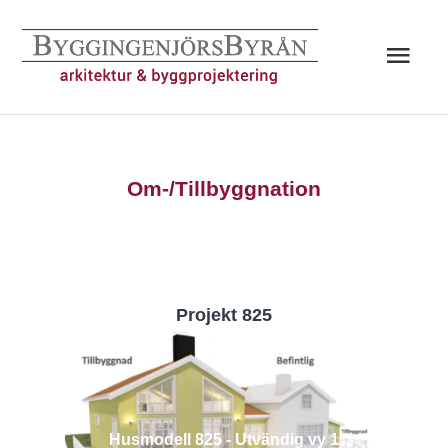
Hoppa
till
Huv
innehåll
Om-/Tillbyggnation
Projekt 825
Husmodell 825 - Utvändig vy 1