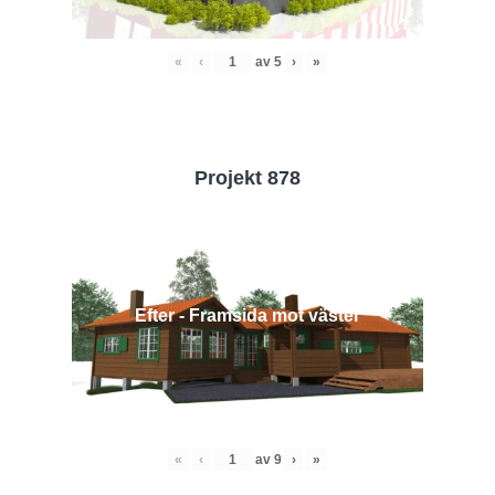
«
‹
av
5
›
»
Projekt 878
Efter - Framsida mot väster
«
‹
av
9
›
»