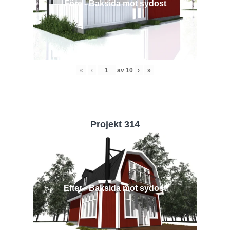
Före - Baksida mot sydost
«
‹
av
10
›
»
Projekt 314
Efter - Baksida mot sydost