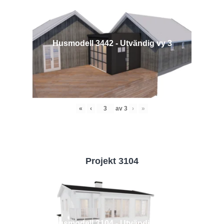
Husmodell 3442 - Utvändig vy 3
«
‹
av
3
›
»
Projekt 3104
Husmodell 3104 - Utvändig vy 2