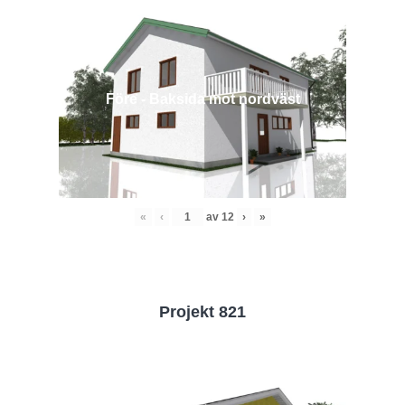
Före - Baksida mot nordväst
«
‹
av
12
›
»
Projekt 821