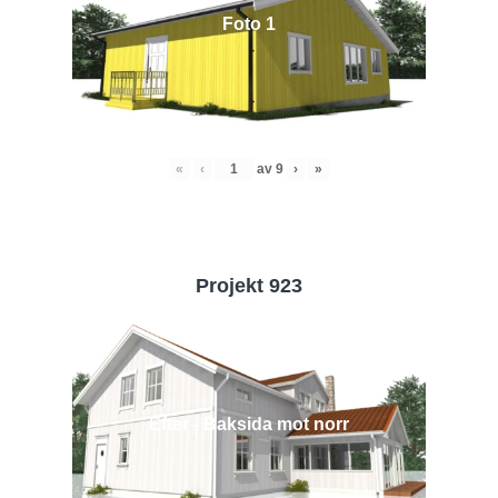
Foto 1
«
‹
av
9
›
»
Projekt 923
Efter - Baksida mot norr