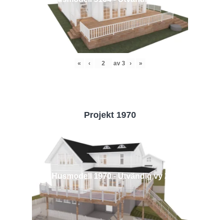
«
‹
av
3
›
»
Projekt 1970
Husmodell 1970 - Utvändig vy 2