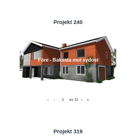
Projekt 240
Före - Baksida mot sydost
«
‹
av
11
›
»
Projekt 319