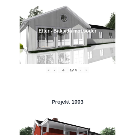
Efter - Baksida mot söder
«
‹
av
4
›
»
Projekt 1003