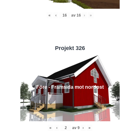
«
‹
av
16
›
»
Projekt 326
Före - Framsida mot nordost
«
‹
av
9
›
»