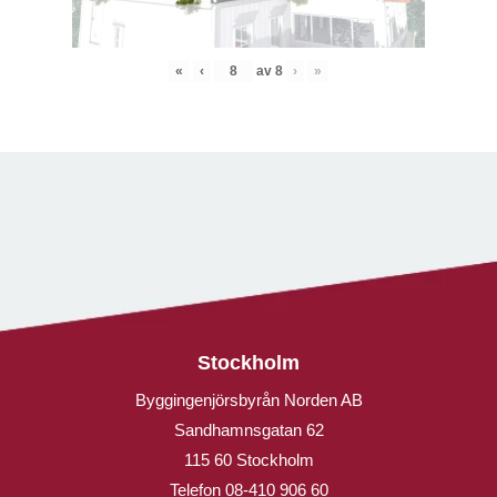
«
‹
av
8
›
»
Stockholm
Byggingenjörsbyrån Norden AB
Sandhamnsgatan 62
115 60 Stockholm
Telefon
08-410 906 60