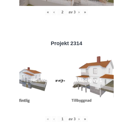
«
‹
av
3
›
»
Projekt 2314
Husmodell 2314 - Utvändig vy 1
«
‹
av
3
›
»