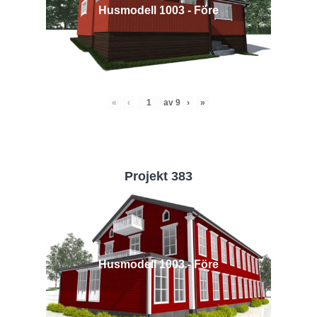
Husmodell 1003 - Före
«
‹
av
9
›
»
Projekt 383
Husmodell 1003 - Före