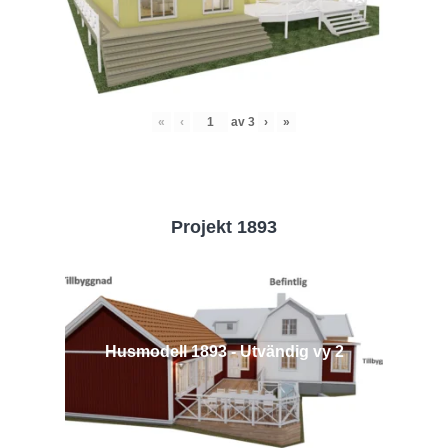
«
‹
av
3
›
»
Projekt 1893
Husmodell 1893 - Utvändig vy 2