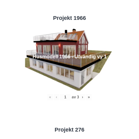
Projekt 1966
Husmodell 1966 - Utvändig vy 1
«
‹
av
3
›
»
Projekt 276