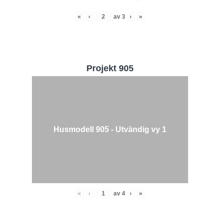
«
‹
av
3
›
»
Projekt 905
Husmodell 905 - Utvändig vy 1
«
‹
av
4
›
»