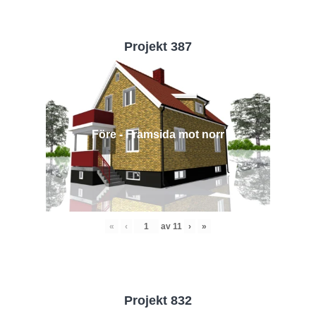
Projekt 387
Före - Framsida mot norr
«
‹
av
11
›
»
Projekt 832