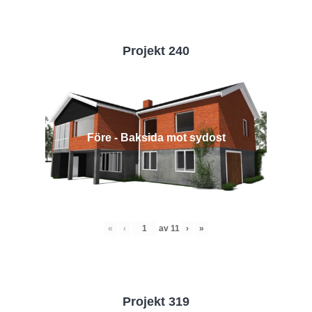
Projekt 240
Före - Baksida mot sydost
«
‹
av
11
›
»
Projekt 319