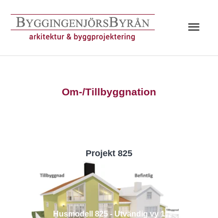
Hoppa
till
Huv
innehåll
Om-/Tillbyggnation
Projekt 825
Husmodell 825 - Utvändig vy 1