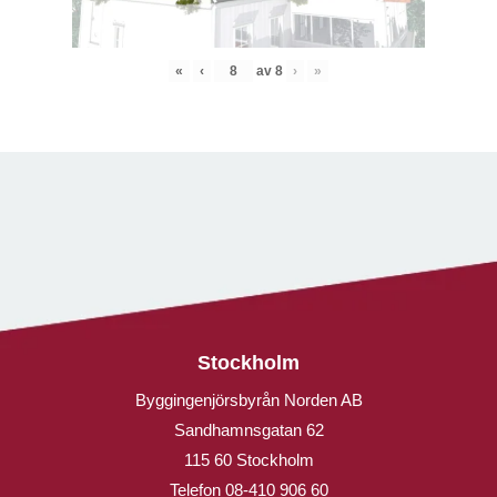
«
‹
av
8
›
»
Stockholm
Byggingenjörsbyrån Norden AB
Sandhamnsgatan 62
115 60 Stockholm
Telefon
08-410 906 60