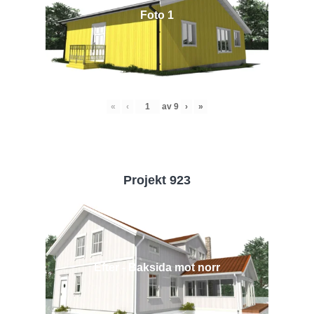
Foto 1
«
‹
av
9
›
»
Projekt 923
Efter - Baksida mot norr