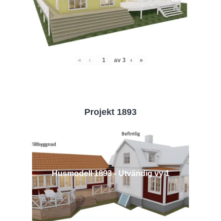
«
‹
av
3
›
»
Projekt 1893
Husmodell 1893 - Utvändig vy 1