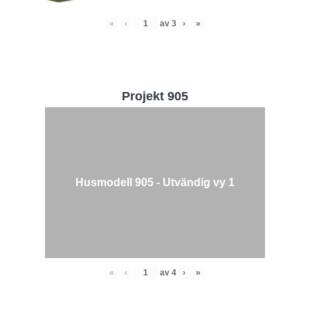
«
‹
av
3
›
»
Projekt 905
Husmodell 905 - Utvändig vy 1
«
‹
av
4
›
»