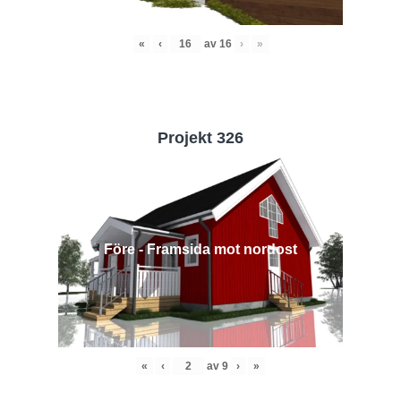
«
‹
av
16
›
»
Projekt 326
Före - Framsida mot nordost
«
‹
av
9
›
»