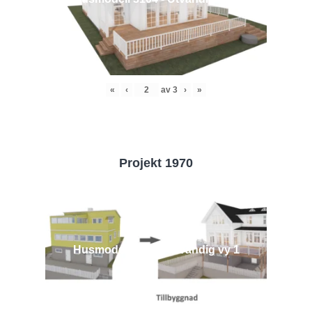
«
‹
av
3
›
»
Projekt 1970
Husmodell 1970 - Utvändig vy 1