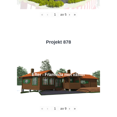
«
‹
av
5
›
»
Projekt 878
Efter - Framsida mot väster
«
‹
av
9
›
»