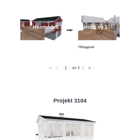
Husmodell 3442 - Utvändig vy 1
«
‹
av
3
›
»
Projekt 3104
Husmodell 3104 - Utvändig vy 2