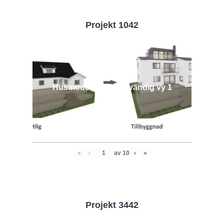
Projekt 1042
Husmodell 1042 - Utvändig vy 1
«
‹
av
10
›
»
Projekt 3442