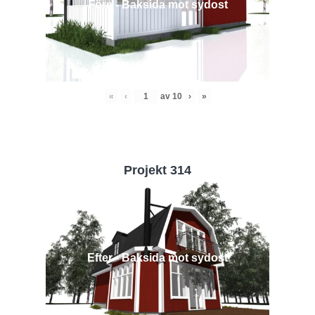
Före - Baksida mot sydost
«
‹
av
10
›
»
Projekt 314
Efter - Baksida mot sydost