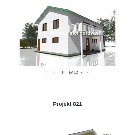
Före - Baksida mot nordväst
«
‹
av
12
›
»
Projekt 821