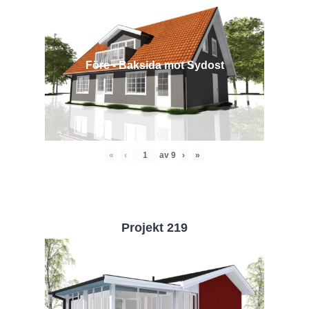
Före - Baksida mot Sydost
«
‹
av
9
›
»
Projekt 219