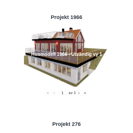
Projekt 1966
Husmodell 1966 - Utvändig vy 1
«
‹
av
3
›
»
Projekt 276