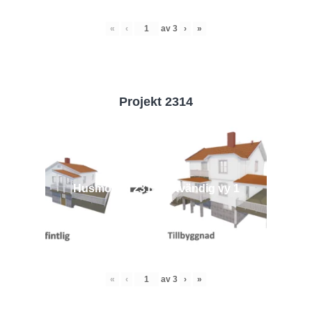
«
‹
av
3
›
»
Projekt 2314
Husmodell 2314 - Utvändig vy 1
«
‹
av
3
›
»