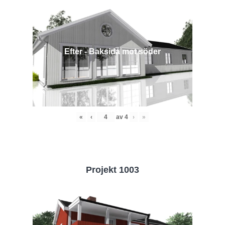
Efter - Baksida mot söder
«
‹
av
4
›
»
Projekt 1003