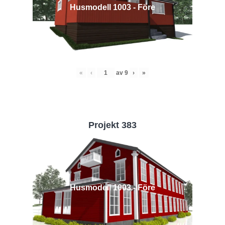
Husmodell 1003 - Före
«
‹
av
9
›
»
Projekt 383
Husmodell 1003 - Före