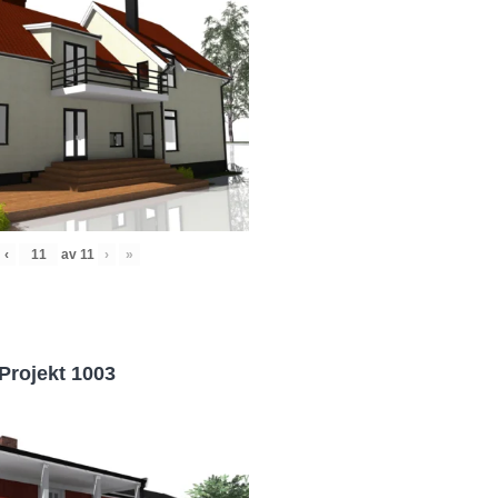
‹
av
11
›
»
Projekt 1003