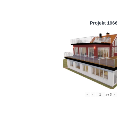
Projekt 196
«
‹
av
3
›