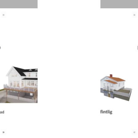
»
«
0
»
«