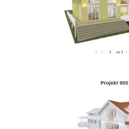
«
‹
av
3
›
Projekt 905