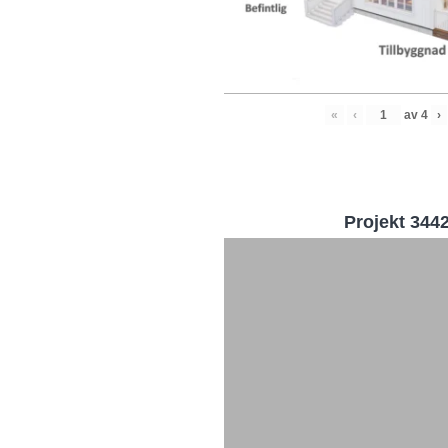
«
‹
av
4
›
Projekt 344