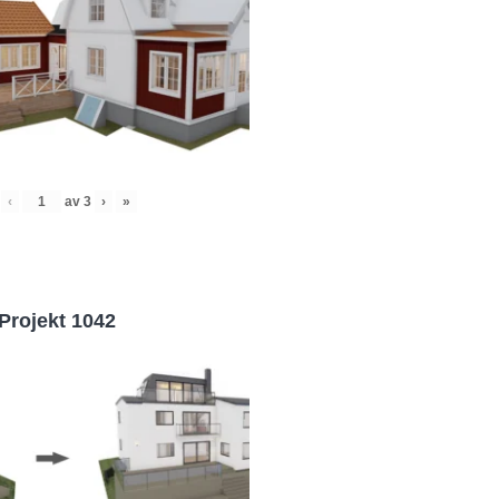
‹
av
3
›
»
Projekt 1042