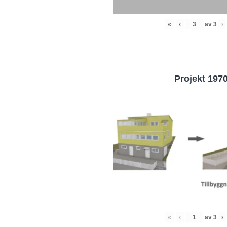
«
‹
av
3
›
Projekt 197
«
‹
av
3
›