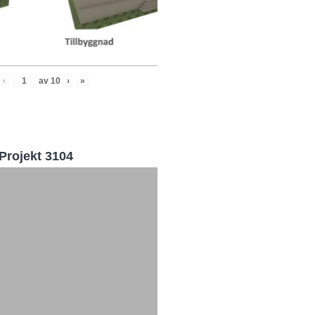
‹
av
10
›
»
Projekt 3104