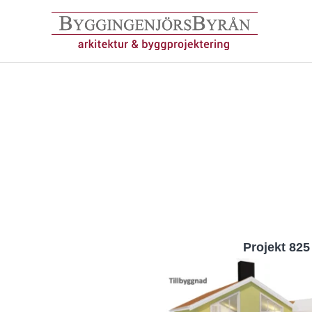
Hoppa
till
innehåll
Projekt 825