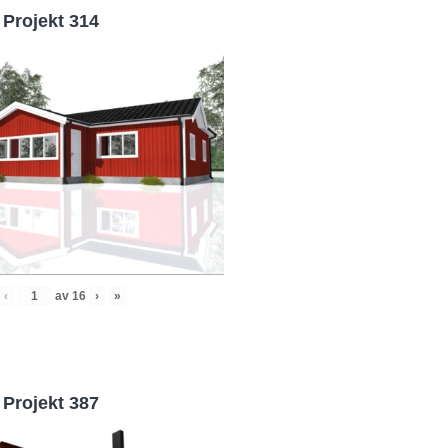
Projekt 314
‹
av
16
›
»
Projekt 387