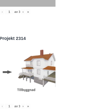
‹
av
3
›
»
Projekt 2314
‹
av
3
›
»