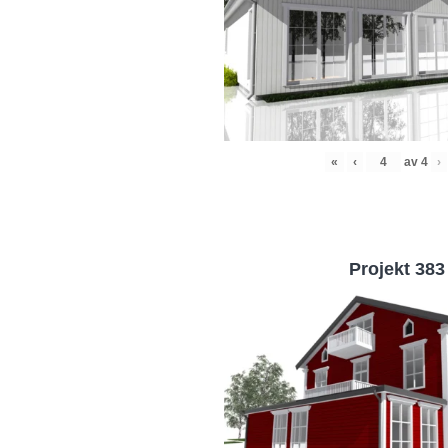
«
‹
av
4
›
Projekt 383