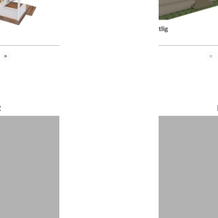
»
«
2