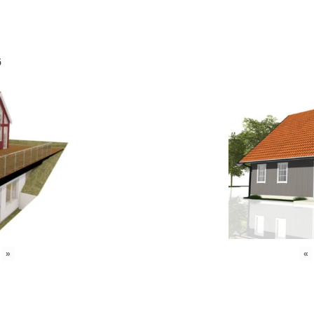
6
»
«