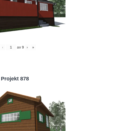
‹
av
9
›
»
Projekt 878