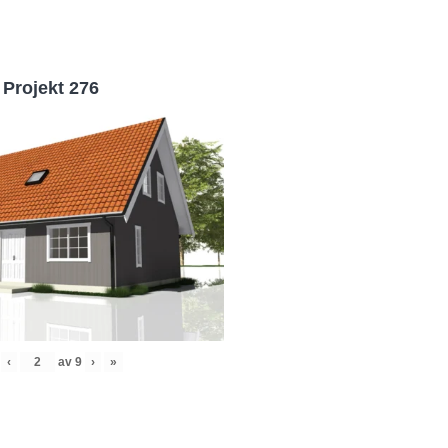
Projekt 276
‹
av
9
›
»