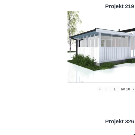
Projekt 219
«
‹
av
10
›
Projekt 326