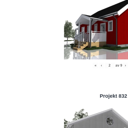
«
‹
av
9
›
Projekt 832