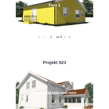
Foto 1
«
‹
av
9
›
»
Projekt 923
Efter - Baksida mot norr