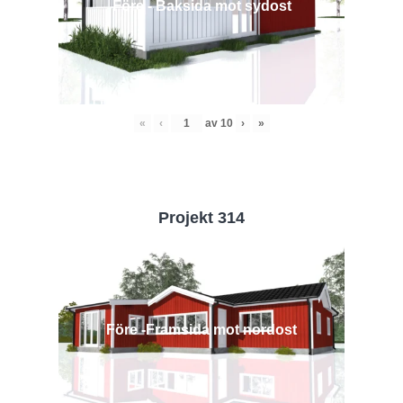
Före - Baksida mot sydost
«
‹
av
10
›
»
Projekt 314
Före -Framsida mot nordost