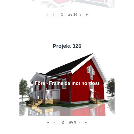
«
‹
av
16
›
»
Projekt 326
Före - Framsida mot nordost
«
‹
av
9
›
»