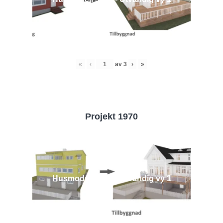
«
‹
av
3
›
»
Projekt 1970
Husmodell 1970 - Utvändig vy 1