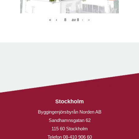
«
‹
av
8
›
»
Stockholm
Byggingenjörsbyrån Norden AB
Sandhamnsgatan 62
115 60 Stockholm
Telefon
08-410 906 60