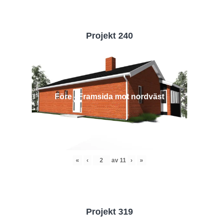
Projekt 240
Före - Framsida mot nordväst
«
‹
av
11
›
»
Projekt 319