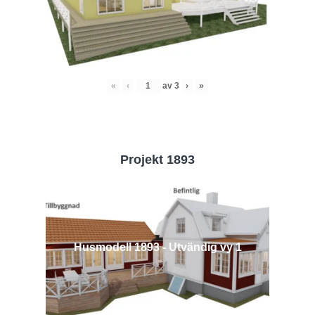
«
‹
av
3
›
»
Projekt 1893
Husmodell 1893 - Utvändig vy 1