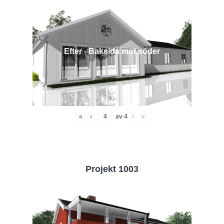
Efter - Baksida mot söder
«
‹
av
4
›
»
Projekt 1003